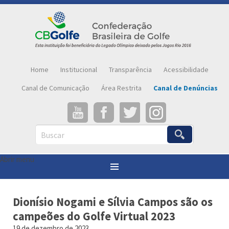
Home
Institucional
Transparência
Acessibilidade
Canal de Comunicação
Área Restrita
Canal de Denúncias
Buscar
Abrir menu
Você está aqui:
Página inicial
»
Notícias
»
Dionísio Nogami e Sílvia Campos são os campeões do Golfe Virtual 2023
Dionísio Nogami e Sílvia Campos são os
campeões do Golfe Virtual 2023
19 de dezembro de 2023