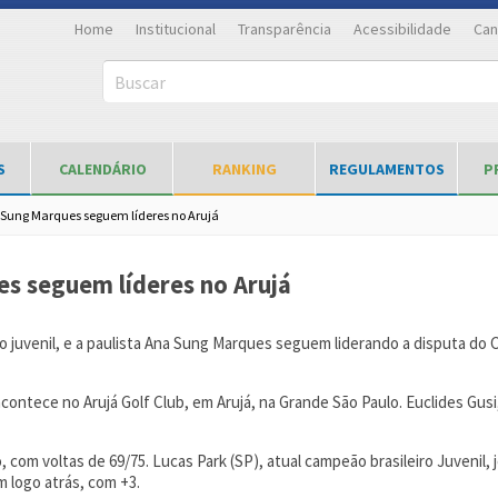
Home
Institucional
Transparência
Acessibilidade
Can
Buscar
S
CALENDÁRIO
RANKING
REGULAMENTOS
P
a Sung Marques seguem líderes no Arujá
es seguem líderes no Arujá
eiro juvenil, e a paulista Ana Sung Marques seguem liderando a disputa d
 acontece no Arujá Golf Club, em Arujá, na Grande São Paulo. Euclides Gus
 com voltas de 69/75. Lucas Park (SP), atual campeão brasileiro Juvenil
 logo atrás, com +3.