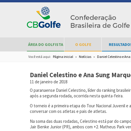
ÁREA DO GOLFISTA
O GOLFE
RESULTADO
Você está aqui:
Página inicial
»
Notícias
»
Daniel Celestino e An
Daniel Celestino e Ana Sung Marqu
11 de janeiro de 2018
O paranaense Daniel Celestino, líder do ranking brasil
após a segunda rodada, ocorrida nesta quinta-feira.
O torneio é a primeira etapa do Tour Nacional Juvenil e
conversar com os atletas e pais de atletas.
Na soma das duas rodadas, Celestino está par do campo,
Jair Benke Junior (PR), ambos com +2. Matheus Park vem