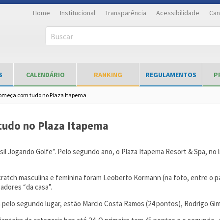
Home
Institucional
Transparência
Acessibilidade
Can
Buscar
S
CALENDÁRIO
RANKING
REGULAMENTOS
P
começa com tudo no Plaza Itapema
tudo no Plaza Itapema
sil Jogando Golfe”. Pelo segundo ano, o Plaza Itapema Resort & Spa, no l
ratch masculina e feminina foram Leoberto Kormann (na foto, entre o pa
adores “da casa”.
 pelo segundo lugar, estão Marcio Costa Ramos (24 pontos), Rodrigo Gim