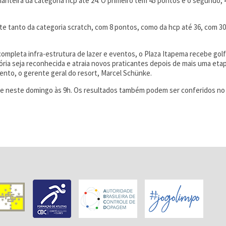
teira da categoria hcp até 24. O primeiro tem 45 pontos e o segundo, 
nte tanto da categoria scratch, com 8 pontos, como da hcp até 36, com 
completa infra-estrutura de lazer e eventos, o Plaza Itapema recebe golf
ria seja reconhecida e atraia novos praticantes depois de mais uma etap
nto, o gerente geral do resort, Marcel Schünke.
rre neste domingo às 9h. Os resultados também podem ser conferidos no