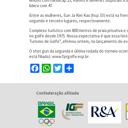
Ambos com handicap 23, Ramos e Gimenez disputam a dian
lidera com 47.
Entre as mulheres, Eun Ja Kim Kao (hcp 33) está na fre
segundo e terceiro lugares, respectivamente.
Complexo turístico com 800 metros de praia privativa e 
no golfe desde 1975. Nossa expectativa é que essa histó
Turismo de Golfe”, afirmou ontem, no lançamento do eve
O shot gun da segunda e última rodada do torneio oco
está filiado): www.fprgolfe.esp.br .
Facebook
WhatsApp
Twitter
Share
Confederação afiliada