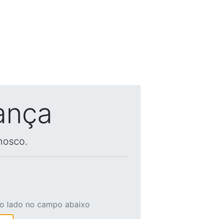
ança
nosco.
ao lado no campo abaixo