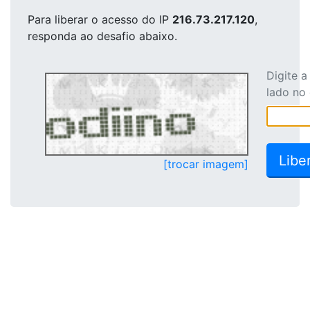
Para liberar o acesso
do IP
216.73.217.120
,
responda ao desafio abaixo.
Digite 
lado no
[trocar imagem]