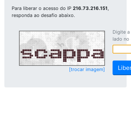
Para liberar o acesso
do IP
216.73.216.151
,
responda ao desafio abaixo.
Digite 
lado no
[trocar imagem]