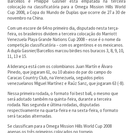
Barcellos e Philippe Gasnier está empatada na terceira
colocação na classificatória para a Omega Mission Hills World
Cup 2008, a Copa do Mundo de Duplas que ocorre de 27 a 30 de
novembro na China.
Com um escore de 64 no primeiro dia, disputado nesta terça-
feira, os brasileiros dividem a terceira colocação do Marriott
Venezuela Playa Grande Nations Cup 2008 – esse é o nome da
competição classificatória – com os argentinos e os mexicanos.
A dupla Gasnier/Barcellos marcou birdies nos buracos 3, 8, 9, 10,
11, 13 e 15.
A liderança está com os colombianos Juan Martín e Álvaro
Pinedo, que jogaram 61, ou 10 abaixo do par do campo do
Caracas Country Club, na Venezuela, seguidos pelos
venezuelanos Miguel Martínez e Raúz Sanz, que jogaram 63 (-8).
Nessa primeira rodada, o formato foi best ball, o mesmo que
será adotado também na quinta-feira, durante a terceira
rodada. Nas segunda e última rodadas, disputadas
respectivamente na quarta-feira e na sexta-feira, o formato
será tacadas alternadas.
Se classificam para a Omega Mission Hills World Cup 2008
apenas os três primeiros colocados no torneio.