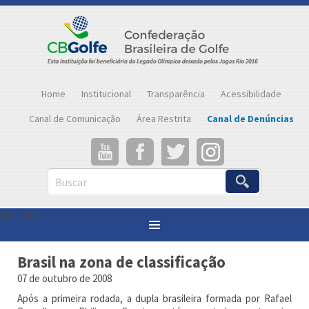
Home
Institucional
Transparência
Acessibilidade
Canal de Comunicação
Área Restrita
Canal de Denúncias
Buscar
Abrir menu
Você está aqui:
Página inicial
»
Notícias
»
Brasil na zona de classificação
Brasil na zona de classificação
07 de outubro de 2008
Após a primeira rodada, a dupla brasileira formada por Rafael