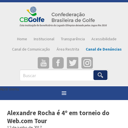
Home
Institucional
Transparência
Acessibilidade
Canal de Comunicação
Área Restrita
Canal de Denúncias
Buscar
Abrir menu
Você está aqui:
Página inicial
»
Notícias
»
Alexandre Rocha é 4º em torneio do Web.com Tour
Alexandre Rocha é 4º em torneio do
Web.com Tour
12 de junho de 2017