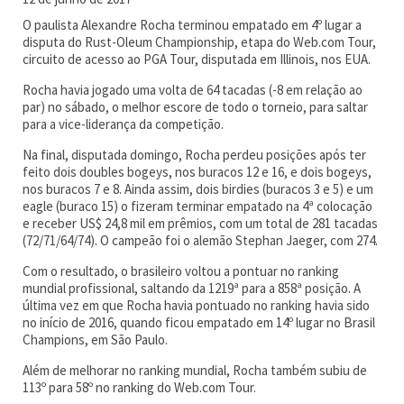
O paulista Alexandre Rocha terminou empatado em 4º lugar a
disputa do Rust-Oleum Championship, etapa do Web.com Tour,
circuito de acesso ao PGA Tour, disputada em Illinois, nos EUA.
Rocha havia jogado uma volta de 64 tacadas (-8 em relação ao
par) no sábado, o melhor escore de todo o torneio, para saltar
para a vice-liderança da competição.
Na final, disputada domingo, Rocha perdeu posições após ter
feito dois doubles bogeys, nos buracos 12 e 16, e dois bogeys,
nos buracos 7 e 8. Ainda assim, dois birdies (buracos 3 e 5) e um
eagle (buraco 15) o fizeram terminar empatado na 4ª colocação
e receber US$ 24,8 mil em prêmios, com um total de 281 tacadas
(72/71/64/74). O campeão foi o alemão Stephan Jaeger, com 274.
Com o resultado, o brasileiro voltou a pontuar no ranking
mundial profissional, saltando da 1219ª para a 858ª posição. A
última vez em que Rocha havia pontuado no ranking havia sido
no início de 2016, quando ficou empatado em 14º lugar no Brasil
Champions, em São Paulo.
Além de melhorar no ranking mundial, Rocha também subiu de
113º para 58º no ranking do Web.com Tour.