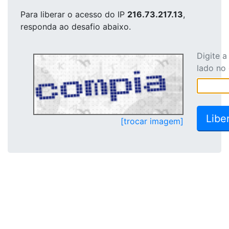
Para liberar o acesso
do IP
216.73.217.13
,
responda ao desafio abaixo.
Digite 
lado no
[trocar imagem]